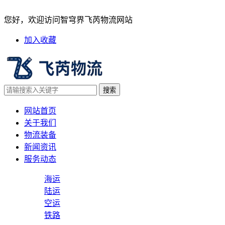
国际海运巨头马士基调整每大柜
您好，欢迎访问智穹界飞芮物流网站
加入收藏
网站首页
关于我们
物流装备
新闻资讯
服务动态
海运
陆运
空运
铁路