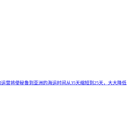
营将使秘鲁到亚洲的海运时间从35天缩短到25天，大大降低