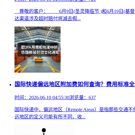
尊敬的客户： 6月9日(圣灵降临节 )和6月19日(
达渠道涉及超时赔付将减去假...
国际快递偏远地区附加费如何查询？费用标准全
时间：2026-06-10 04:55:30
浏览量：637
国际快递中，偏远地区（Remote Areas）是指那
远地区的定义可能有所不同，收...