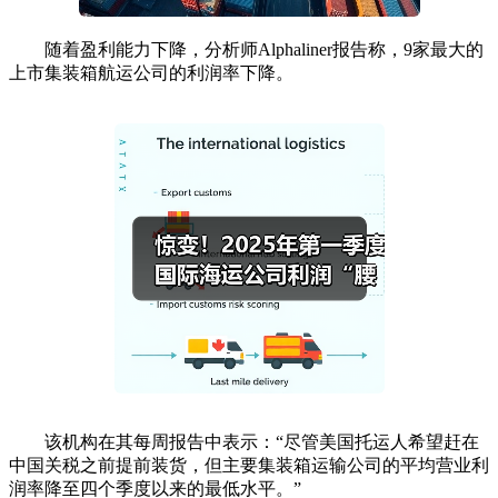
随着盈利能力下降，分析师Alphaliner报告称，9家最大的
上市集装箱航运公司的利润率下降。
该机构在其每周报告中表示：“尽管美国托运人希望赶在
中国关税之前提前装货，但主要集装箱运输公司的平均营业利
润率降至四个季度以来的最低水平。”