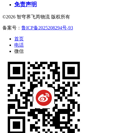
免责声明
©2026 智穹界飞芮物流 版权所有
备案号：
鲁ICP备2025208294号-93
首页
电话
微信