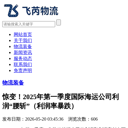
网站首页
关于我们
物流装备
新闻资讯
服务动态
联系我们
免责声明
物流装备
惊变！2025年第一季度国际海运公司利
润“腰斩”（利润率暴跌）
发布日期：2026-05-20 03:45:36 浏览次数：
606