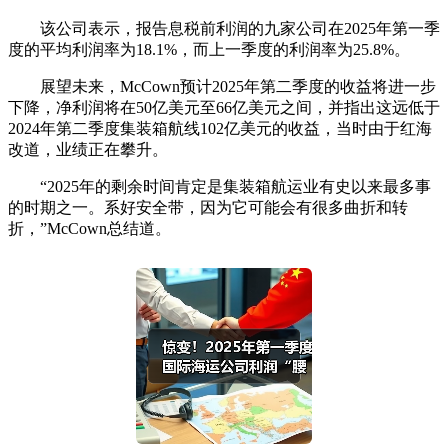
该公司表示，报告息税前利润的九家公司在2025年第一季
度的平均利润率为18.1%，而上一季度的利润率为25.8%。
展望未来，McCown预计2025年第二季度的收益将进一步
下降，净利润将在50亿美元至66亿美元之间，并指出这远低于
2024年第二季度集装箱航线102亿美元的收益，当时由于红海
改道，业绩正在攀升。
“2025年的剩余时间肯定是集装箱航运业有史以来最多事
的时期之一。系好安全带，因为它可能会有很多曲折和转
折，”McCown总结道。