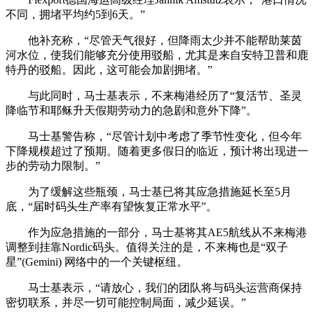
不同，拥堵平均约5到6天。”
他补充称，“尽管天气很好，但降雨太少并不能帮助莱茵
河水位，使我们能够充分使用驳船，尤其是来自安特卫普和鹿
特丹的驳船。因此，这可能会加剧拥堵。”
与此同时，马士基表示，不来梅港经历了“复活节、圣灵
降临节和耶稣升天假期劳动力的急剧和意外下降”。
马士基警告称，“尽管计划中考虑了季节性变化，但今年
下降规模超过了预期。随着更多假日的临近，预计将出现进一
步的劳动力限制。”
为了缓解这些瓶颈，马士基已将其应急措施延长至5月
底，“届时码头生产率有望恢复正常水平”。
作为应急措施的一部分，马士基将其AE5航线从不来梅港
调整到挂靠Nordic码头。值得关注的是，不来梅也是“双子
星”(Gemini) 网络中的一个关键枢纽。
马士基表示，“请放心，我们的团队将与码头运营商保持
密切联系，并尽一切可能控制局面，减少延误。”