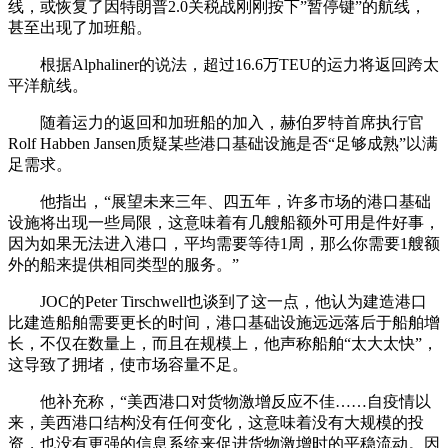
线，或恢复了因特朗普2.0关税战刚刚按下”暂停键”的航线，
甚至出现了加班船。
根据Alphaliner的说法，超过16.6万TEU的运力将返回跨太
平洋航线。
随着运力的返回和加班船的加入，赫伯罗特首席执行官
Rolf Habben Jansen质疑某些港口基础设施是否“足够成熟”以满
足需求。
他指出，“展望未来三年、四五年，许多市场的港口基础
设施将出现一些局限，这意味着有几艘船额外可用是件好事，
因为如果无法进入港口，平均需要等待1周，那么你需要1艘额
外的船来提供相同类型的服务。”
JOC的Peter Tirschwell也谈到了这一点，他认为建造港口
比建造船舶需要更长的时间，港口基础设施远远落后于船舶增
长，不仅在数量上，而且在规模上，他声称船舶“太大太快”，
这导致了拥堵，使市场容量不足。
他补充称，“美西港口对货物激增反应不佳……自疫情以
来，美西港口结构没有任何变化，这意味着没有大规模的投
资，也没有更强的信息系统来促进货物激增时的平稳流动。因