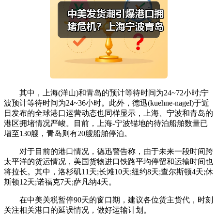
其中，上海(洋山)和青岛的预计等待时间为24~72小时;宁
波预计等待时间为24~36小时。此外，德迅(kuehne-nagel)于近
日发布的全球港口运营动态也同样显示，上海、宁波和青岛的
港区拥堵情况严峻。目前，上海-宁波锚地的待泊船舶数量已
增至130艘，青岛则有20艘船舶停泊。
对于目前的港口情况，德迅警告称，由于未来一段时间跨
太平洋的货运情况，美国货物进口铁路平均停留和运输时间也
将拉长。其中，洛杉矶11天;长滩10天;纽约8天;查尔斯顿4天;休
斯顿12天;诺福克7天;萨凡纳4天。
在中美关税暂停90天的窗口期，建议各位货主货代，时刻
关注相关港口的延误情况，做好运输计划。