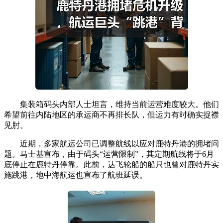
集装箱码头内部人士坦言，维持当前运营难度较大。他们
希望前往内陆地区的承运商不再排长队，但运力有时确实捉襟
见肘。
近期，多家航运公司已调整航线以应对鹿特丹港的拥堵问
题。马士基宣布，由于码头“运营限制”，其定期航线将于6月
底停止在鹿特丹停靠。此前，达飞轮船的船只也曾对鹿特丹实
施跳港，地中海航运也宣布了航班延误。