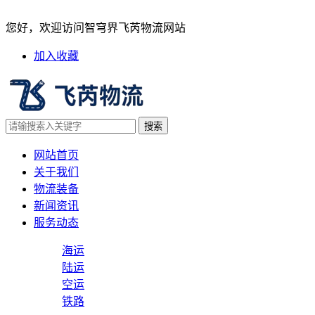
国际空运货物丢失索赔流程：
您好，欢迎访问智穹界飞芮物流网站
加入收藏
网站首页
关于我们
物流装备
新闻资讯
服务动态
海运
陆运
空运
铁路