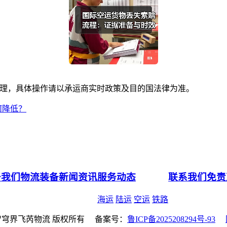
规则整理，具体操作请以承运商实时政策及目的国法律为准。
何降低？
于我们
物流装备
新闻资讯
服务动态
联系我们
免责
海运
陆运
空运
铁路
6 智穹界飞芮物流 版权所有 备案号：
鲁ICP备2025208294号-93