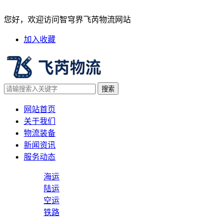
空运货物退载、改配会产生哪
您好，欢迎访问智穹界飞芮物流网站
加入收藏
网站首页
关于我们
物流装备
新闻资讯
服务动态
海运
陆运
空运
铁路