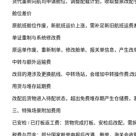
货代重新向航司申请舱位、调整配载计划，收取整票改配手
舱位差价
原航班舱位作废，新航班运价上涨，需补足新旧航班运费差
单证重制与系统修改费
原运单作废、重新制单，修改舱单、报关单信息，产生改单
中转与额外运输费
改目的港涉及更换航线、中转场站，会增加中转操作费;改
甩货与堆存延期费
改配后货物进入待配状态，超出免费堆存期产生仓储费，若
三、特殊场景附加费用
已安检 / 已打板返工费：货物完成打板、安检后改配，需
税费与罚金：部分国家舱单申报后改港、删单，海关会收取小