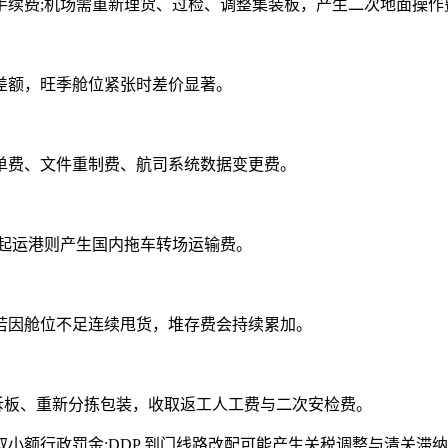
续费;机场需重新理货、过检、调整集装板，产生二次地面操作
额，旺季舱位紧张时差价显著。
费、文件重制费、航司系统数据变更费。
起运港则产生国内拖车转场运输费。
因舱位不足连续甩货，堆存费会持续累加。
拆板、重新分拣包装，收取返工人工费与二次安检费。
额行政罚金;DDP 到门线路改配可能产生关税调整与清关滞