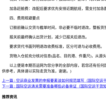
加急赶舱费：改配后要求优先安排近期航班，需支付加急
四、费用规避要点
订舱前确认交货与截单时间，非必要不临时退改，整板货
报关前最终确认出货计划，减少已报关后退改。
要求货代书面列明退改收费标准，区分可退与必收费用。
货物入仓前充分核对信息(品名、目的港、件重尺)，从源
以上便是本期百运网为您分享的全部内容，若您还有任何国际
供参考，具体请以实际走货为准，谢谢。)
上一篇 : 空运商业发票的申报要素该如何规范填写（国际空运
下一篇 : 国际空运清关需要准备哪些必备单证（国际空运干货
推荐资讯