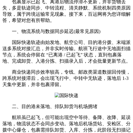
包裹显示已起飞、离港后物流停滞不更新，并非货物丢
失，多是轨迹同步、中转流程、清关静默、系统机制四类原因
导致，属于跨境运输常见现象。接下来，百运网将为您详细解
答，希望对您有所帮助。
一、物流系统与数据同步延迟(最常见原因)
国际快递轨迹由始发地、航空公司、目的港分拨、末端派
送多系统对接汇总，并非实时传输。航班飞行途中无地面扫描
节点，系统会停留在 “已离港 / 已起飞” 状态，直到包裹落
地、完成卸货、入港分拣、扫描录入后，才会批量更新节点。
商业快递同步效率较高，专线、邮政类渠道数据回传慢，
跨系统对接滞后，会出现飞行中、中转中无轨迹，落地后 1-3
天集中更新，并非包裹滞留。
二、目的港未落地、排队卸货与机场拥堵
航班虽已起飞，但可能出现空中等待、备降、改降、延误
落地，物流状态不会同步变动。落地后机场货站、安检区、分
拨中心爆仓，包裹需排队卸货、入库、分拣，此阶段无扫描记