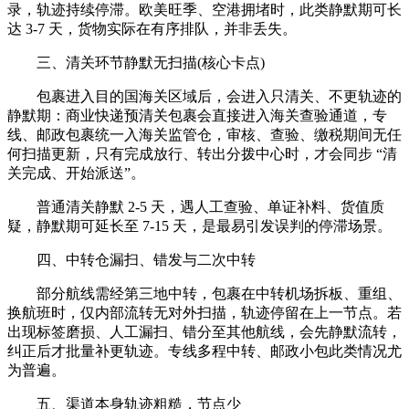
录，轨迹持续停滞。欧美旺季、空港拥堵时，此类静默期可长
达 3-7 天，货物实际在有序排队，并非丢失。
三、清关环节静默无扫描(核心卡点)
包裹进入目的国海关区域后，会进入只清关、不更轨迹的
静默期：商业快递预清关包裹会直接进入海关查验通道，专
线、邮政包裹统一入海关监管仓，审核、查验、缴税期间无任
何扫描更新，只有完成放行、转出分拨中心时，才会同步 “清
关完成、开始派送”。
普通清关静默 2-5 天，遇人工查验、单证补料、货值质
疑，静默期可延长至 7-15 天，是最易引发误判的停滞场景。
四、中转仓漏扫、错发与二次中转
部分航线需经第三地中转，包裹在中转机场拆板、重组、
换航班时，仅内部流转无对外扫描，轨迹停留在上一节点。若
出现标签磨损、人工漏扫、错分至其他航线，会先静默流转，
纠正后才批量补更轨迹。专线多程中转、邮政小包此类情况尤
为普遍。
五、渠道本身轨迹粗糙，节点少