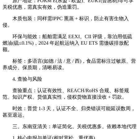
原产地证：FORM E(东盟 - 欧盟)、EUR1(普惠制)等可享
关税优惠，需真实有效，伪造重罚。
木质包装：同样需IPPC 熏蒸 + 标识，防止有害生物入
侵。
环保与能效：船舶需满足 EEXI、CII 评级，靠泊用低硫
燃油(硫≤0.1%)，2024 年起航运纳入 EU ETS 需缴碳排放配
额。
标签：多语言(如德 / 法 / 意 / 西)，食品需标注过敏原、营
养成分、保质期，清晰易读。
4. 查验与风险
查验重点：认证有效性、REACH/RoHS 合规、标签规
范、知识产权、货值真实性，侵权货物直接没收 + 罚款。
时效：普货 1-3 天，认证不全、归类错误可能延误数周，
甚至退运。
三、东南亚清关：单证简化、关税优惠多、依赖本地代理
1. 核心申报与单证(相对宽松，重优惠)