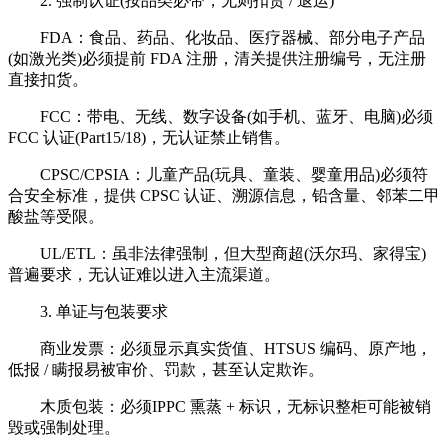
2. 强制认证(按品类必带，无则扣货 / 退运)
FDA：食品、药品、化妆品、医疗器械、部分电子产品
(如激光类)必须提前 FDA 注册，清关提供注册编号，无注册
直接扣货。
FCC：带电、无线、数字设备(如手机、蓝牙、电脑)必须
FCC 认证(Part15/18)，无认证禁止销售。
CPSC/CPSIA：儿童产品(玩具、童装、婴童用品)必须符
合安全标准，提供 CPSC 认证、溯源信息，铅含量、邻苯二甲
酸盐等受限。
UL/ETL：虽非法律强制，但大型商超(沃尔玛、家得宝)
普遍要求，无认证难以进入主流渠道。
3. 单证与包装要求
商业发票：必须显示真实货值、HTSUS 编码、原产地，
低报 / 瞒报易被审价、罚款，甚至认定欺诈。
木质包装：必须IPPC 熏蒸 + 标识，无标识整柜可能被销
毁或强制处理。