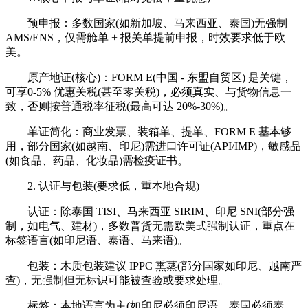
预申报：多数国家(如新加坡、马来西亚、泰国)无强制
AMS/ENS，仅需舱单 + 报关单提前申报，时效要求低于欧
美。
原产地证(核心)：FORM E(中国 - 东盟自贸区) 是关键，
可享0-5% 优惠关税(甚至零关税)，必须真实、与货物信息一
致，否则按普通税率征税(最高可达 20%-30%)。
单证简化：商业发票、装箱单、提单、FORM E 基本够
用，部分国家(如越南、印尼)需进口许可证(API/IMP)，敏感品
(如食品、药品、化妆品)需检疫证书。
2. 认证与包装(要求低，重本地合规)
认证：除泰国 TISI、马来西亚 SIRIM、印尼 SNI(部分强
制，如电气、建材)，多数普货无需欧美式强制认证，重点在
标签语言(如印尼语、泰语、马来语)。
包装：木质包装建议 IPPC 熏蒸(部分国家如印尼、越南严
查)，无强制但无标识可能被查验或要求处理。
标签：本地语言为主(如印尼必须印尼语，泰国必须泰