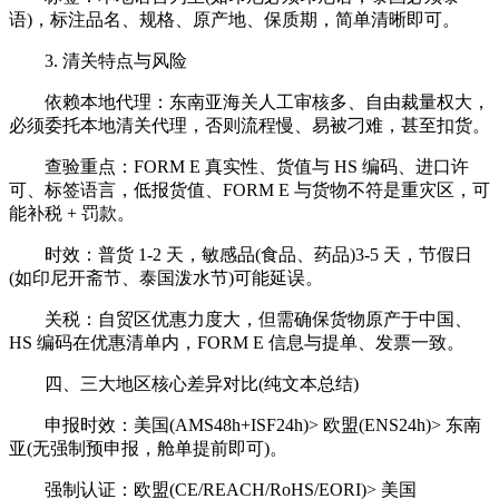
语)，标注品名、规格、原产地、保质期，简单清晰即可。
3. 清关特点与风险
依赖本地代理：东南亚海关人工审核多、自由裁量权大，
必须委托本地清关代理，否则流程慢、易被刁难，甚至扣货。
查验重点：FORM E 真实性、货值与 HS 编码、进口许
可、标签语言，低报货值、FORM E 与货物不符是重灾区，可
能补税 + 罚款。
时效：普货 1-2 天，敏感品(食品、药品)3-5 天，节假日
(如印尼开斋节、泰国泼水节)可能延误。
关税：自贸区优惠力度大，但需确保货物原产于中国、
HS 编码在优惠清单内，FORM E 信息与提单、发票一致。
四、三大地区核心差异对比(纯文本总结)
申报时效：美国(AMS48h+ISF24h)> 欧盟(ENS24h)> 东南
亚(无强制预申报，舱单提前即可)。
强制认证：欧盟(CE/REACH/RoHS/EORI)> 美国