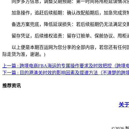
同步多方信息，调整交期预期：第一时间将甩柜延误情况告知
加急操作，追赶后续船期：确认改配船期后，加急完成货物
备选方案兜底，降低延误损失：若后续船期仍无法满足交期，
留存凭证，后续维权追责：留存订舱单、保舱协议、甩柜通
以上便是本期百运网为您分享的全部内容，若您还有任何国际
际走货为准，谢谢。)
上一篇 : 跨境电商FBA海运的专属操作要求及时效把控（跨境
下一篇 : 目的港清关时效的影响因素及提速方法（不清楚的跨
推荐资讯
关
©202