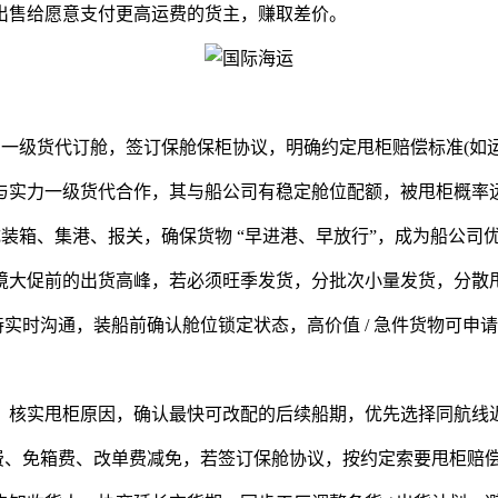
售给愿意支付更高运费的货主，赚取差价。
/ 一级货代订舱，签订保舱保柜协议，明确约定甩柜赔偿标准(如
实力一级货代合作，其与船公司有稳定舱位配额，被甩柜概率
完成装箱、集港、报关，确保货物 “早进港、早放行”，成为船公司
大促前的出货高峰，若必须旺季发货，分批次小量发货，分散
实时沟通，装船前确认舱位锁定状态，高价值 / 急件货物可申
实甩柜原因，确认最快可改配的后续船期，优先选择同航线近 1
费、免箱费、改单费减免，若签订保舱协议，按约定索要甩柜赔