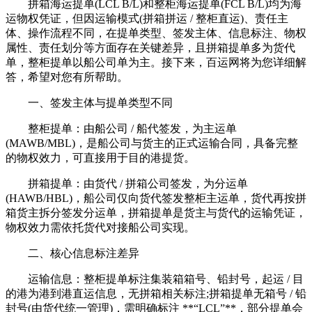
拼箱海运提单(LCL B/L)和整柜海运提单(FCL B/L)均为海
运物权凭证，但因运输模式(拼箱拼运 / 整柜直运)、责任主
体、操作流程不同，在提单类型、签发主体、信息标注、物权
属性、责任划分等方面存在关键差异，且拼箱提单多为货代
单，整柜提单以船公司单为主。接下来，百运网将为您详细解
答，希望对您有所帮助。
一、签发主体与提单类型不同
整柜提单：由船公司 / 船代签发，为主运单
(MAWB/MBL)，是船公司与货主的正式运输合同，具备完整
的物权效力，可直接用于目的港提货。
拼箱提单：由货代 / 拼箱公司签发，为分运单
(HAWB/HBL)，船公司仅向货代签发整柜主运单，货代再按拼
箱货主拆分签发分运单，拼箱提单是货主与货代的运输凭证，
物权效力需依托货代对接船公司实现。
二、核心信息标注差异
运输信息：整柜提单标注集装箱箱号、铅封号，起运 / 目
的港为港到港直运信息，无拼箱相关标注;拼箱提单无箱号 / 铅
封号(由货代统一管理)，需明确标注 **“LCL”**，部分提单会