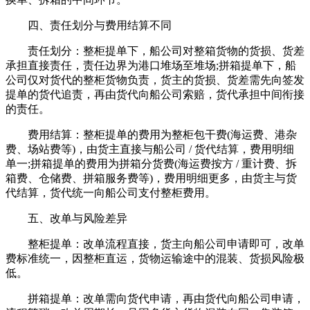
四、责任划分与费用结算不同
责任划分：整柜提单下，船公司对整箱货物的货损、货差
承担直接责任，责任边界为港口堆场至堆场;拼箱提单下，船
公司仅对货代的整柜货物负责，货主的货损、货差需先向签发
提单的货代追责，再由货代向船公司索赔，货代承担中间衔接
的责任。
费用结算：整柜提单的费用为整柜包干费(海运费、港杂
费、场站费等)，由货主直接与船公司 / 货代结算，费用明细
单一;拼箱提单的费用为拼箱分货费(海运费按方 / 重计费、拆
箱费、仓储费、拼箱服务费等)，费用明细更多，由货主与货
代结算，货代统一向船公司支付整柜费用。
五、改单与风险差异
整柜提单：改单流程直接，货主向船公司申请即可，改单
费标准统一，因整柜直运，货物运输途中的混装、货损风险极
低。
拼箱提单：改单需向货代申请，再由货代向船公司申请，