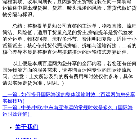
流程繁琐、改单周期长，且因多货主货物混装在同一集装箱，
运输途中易出现货损、货差、唛头混淆的风险，需货代做好货
物分隔与标识。
总结：整柜提单是船公司直签的主运单，物权直接、流程
简洁、风险低，适用于货量充足的货主;拼箱提单是货代签发
的分运单，物权间接、流程多环节、费用明细复杂，适用于小
货量货主，核心依托货代完成拼箱、拆箱与运输衔接，二者的
核心差异本质是整柜直运与拼箱拼运的运输模式差异延伸。
以上便是本期百运网为您分享的全部内容，若您还有任何
国际物流方面的服务需求，请咨询百运网专业的国际物流顾
问。(注意：上文所涉及到的所有费用和时效仅供参考，具体
请以实际走货为准，谢谢。)
上一篇 : 如何提升国际海运的整体运输时效（百运网为您分享
实操技巧）
下一篇 : 中美/中欧/中东南亚海运的常规时效是多久（国际海
运时效详解）
关于我们