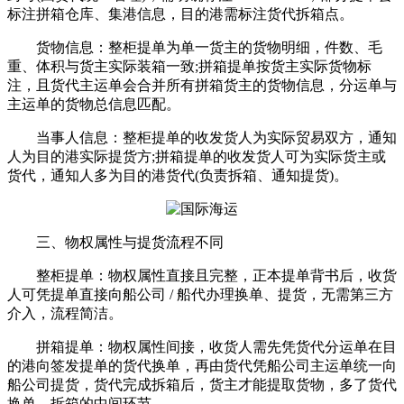
标注拼箱仓库、集港信息，目的港需标注货代拆箱点。
货物信息：整柜提单为单一货主的货物明细，件数、毛
重、体积与货主实际装箱一致;拼箱提单按货主实际货物标
注，且货代主运单会合并所有拼箱货主的货物信息，分运单与
主运单的货物总信息匹配。
当事人信息：整柜提单的收发货人为实际贸易双方，通知
人为目的港实际提货方;拼箱提单的收发货人可为实际货主或
货代，通知人多为目的港货代(负责拆箱、通知提货)。
三、物权属性与提货流程不同
整柜提单：物权属性直接且完整，正本提单背书后，收货
人可凭提单直接向船公司 / 船代办理换单、提货，无需第三方
介入，流程简洁。
拼箱提单：物权属性间接，收货人需先凭货代分运单在目
的港向签发提单的货代换单，再由货代凭船公司主运单统一向
船公司提货，货代完成拆箱后，货主才能提取货物，多了货代
换单、拆箱的中间环节。