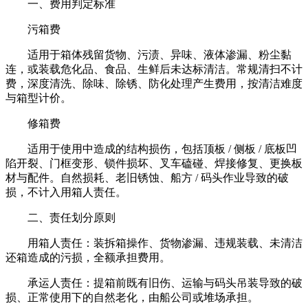
一、费用判定标准
污箱费
适用于箱体残留货物、污渍、异味、液体渗漏、粉尘黏
连，或装载危化品、食品、生鲜后未达标清洁。常规清扫不计
费，深度清洗、除味、除锈、防化处理产生费用，按清洁难度
与箱型计价。
修箱费
适用于使用中造成的结构损伤，包括顶板 / 侧板 / 底板凹
陷开裂、门框变形、锁件损坏、叉车磕碰、焊接修复、更换板
材与配件。自然损耗、老旧锈蚀、船方 / 码头作业导致的破
损，不计入用箱人责任。
二、责任划分原则
用箱人责任：装拆箱操作、货物渗漏、违规装载、未清洁
还箱造成的污损，全额承担费用。
承运人责任：提箱前既有旧伤、运输与码头吊装导致的破
损、正常使用下的自然老化，由船公司或堆场承担。