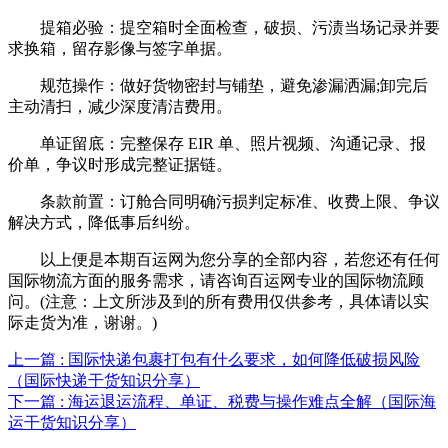
提箱必验：提空箱时全面检查，破损、污渍当场记录并要
求换箱，留存影像与签字单据。
规范操作：做好货物密封与铺垫，避免渗漏洒漏;卸完后
主动清扫，减少深度清洁费用。
单证留底：完整保存 EIR 单、照片视频、沟通记录、报
价单，争议时形成完整证据链。
条款前置：订舱合同明确污损判定标准、收费上限、争议
解决方式，降低事后纠纷。
以上便是本期百运网为您分享的全部内容，若您还有任何
国际物流方面的服务需求，请咨询百运网专业的国际物流顾
问。(注意：上文所涉及到的所有费用仅供参考，具体请以实
际走货为准，谢谢。)
上一篇 : 国际快递包裹打包有什么要求，如何降低破损风险
（国际快递干货知识分享）
下一篇 : 海运退运流程、单证、税费与操作难点全解（国际海
运干货知识分享）