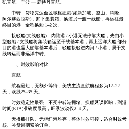
矶直航、宁波 — 鹿特丹直航。
中转：货物先运至区域枢纽港(如新加坡、釜山、科隆、
阿尔赫西拉斯)，卸下集装箱、换装另一艘干线船，再运往最
终目的港，全程换船 1–2 次。
接驳船(支线驳船)：内陆港 / 小港无法停靠大船，先由小
型驳船 / 支线船将集装箱运至干线基本港，再上远洋大船;部分
目的港也需大船靠基本港后，驳船接驳进内河 / 小港，属于支
线转运而非远洋中转。
二、时效影响对比
直航
航程最短，无额外等待，美线主流直航航程多为12–22
天，欧线25–35 天。
时效稳定性最强，不受中转港拥堵、换船延误影响，到港
时间(ETA)准确度最高，旺季波动仅2–4 天。
无换船排队、无枢纽港堆存，整体时效可控，适合时效考
核、补货周期紧的订单。