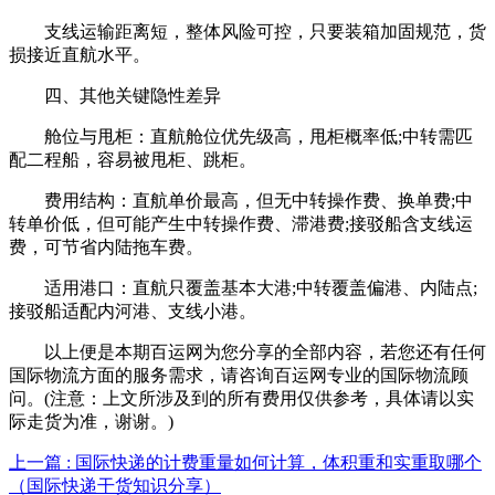
支线运输距离短，整体风险可控，只要装箱加固规范，货
损接近直航水平。
四、其他关键隐性差异
舱位与甩柜：直航舱位优先级高，甩柜概率低;中转需匹
配二程船，容易被甩柜、跳柜。
费用结构：直航单价最高，但无中转操作费、换单费;中
转单价低，但可能产生中转操作费、滞港费;接驳船含支线运
费，可节省内陆拖车费。
适用港口：直航只覆盖基本大港;中转覆盖偏港、内陆点;
接驳船适配内河港、支线小港。
以上便是本期百运网为您分享的全部内容，若您还有任何
国际物流方面的服务需求，请咨询百运网专业的国际物流顾
问。(注意：上文所涉及到的所有费用仅供参考，具体请以实
际走货为准，谢谢。)
上一篇 : 国际快递的计费重量如何计算，体积重和实重取哪个
（国际快递干货知识分享）