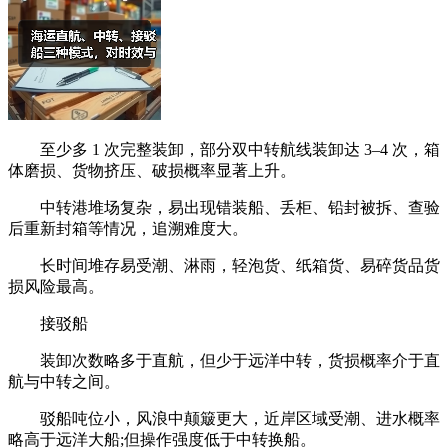
至少多 1 次完整装卸，部分双中转航线装卸达 3–4 次，箱
体磨损、货物挤压、破损概率显著上升。
中转港堆场复杂，易出现错装船、丢柜、铅封被拆、查验
后重新封箱等情况，追溯难度大。
长时间堆存易受潮、淋雨，轻泡货、纸箱货、易碎货品货
损风险最高。
接驳船
装卸次数略多于直航，但少于远洋中转，货损概率介于直
航与中转之间。
驳船吨位小，风浪中颠簸更大，近岸区域受潮、进水概率
略高于远洋大船;但操作强度低于中转换船。