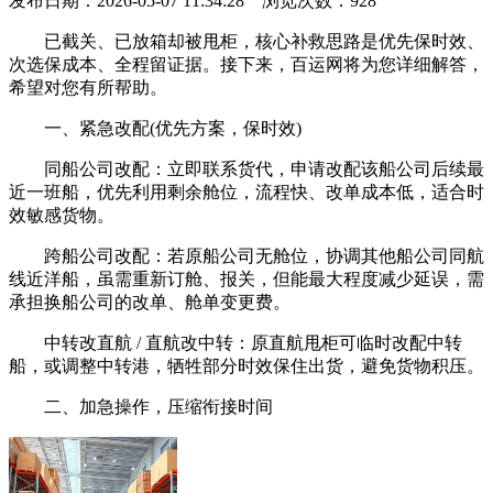
发布日期：2026-05-07 11:34:28 浏览次数：
928
已截关、已放箱却被甩柜，核心补救思路是优先保时效、
次选保成本、全程留证据。接下来，百运网将为您详细解答，
希望对您有所帮助。
一、紧急改配(优先方案，保时效)
同船公司改配：立即联系货代，申请改配该船公司后续最
近一班船，优先利用剩余舱位，流程快、改单成本低，适合时
效敏感货物。
跨船公司改配：若原船公司无舱位，协调其他船公司同航
线近洋船，虽需重新订舱、报关，但能最大程度减少延误，需
承担换船公司的改单、舱单变更费。
中转改直航 / 直航改中转：原直航甩柜可临时改配中转
船，或调整中转港，牺牲部分时效保住出货，避免货物积压。
二、加急操作，压缩衔接时间