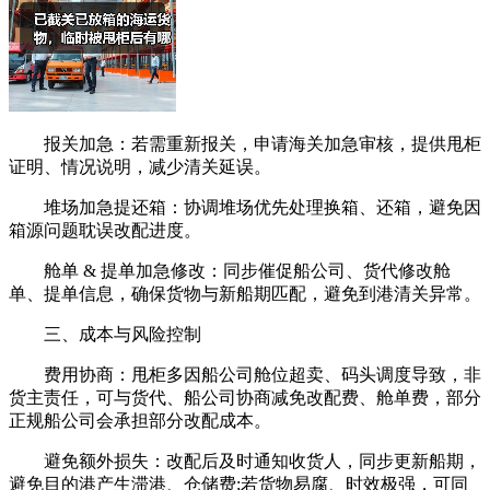
报关加急：若需重新报关，申请海关加急审核，提供甩柜
证明、情况说明，减少清关延误。
堆场加急提还箱：协调堆场优先处理换箱、还箱，避免因
箱源问题耽误改配进度。
舱单 & 提单加急修改：同步催促船公司、货代修改舱
单、提单信息，确保货物与新船期匹配，避免到港清关异常。
三、成本与风险控制
费用协商：甩柜多因船公司舱位超卖、码头调度导致，非
货主责任，可与货代、船公司协商减免改配费、舱单费，部分
正规船公司会承担部分改配成本。
避免额外损失：改配后及时通知收货人，同步更新船期，
避免目的港产生滞港、仓储费;若货物易腐、时效极强，可同