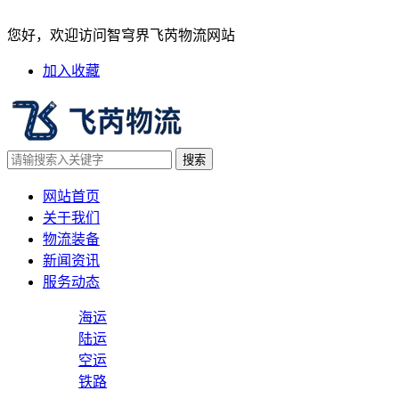
带磁货物空运前的消磁、检测
您好，欢迎访问智穹界飞芮物流网站
加入收藏
网站首页
关于我们
物流装备
新闻资讯
服务动态
海运
陆运
空运
铁路