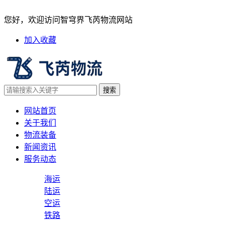
国际贸易术语cif与des的区
您好，欢迎访问智穹界飞芮物流网站
加入收藏
网站首页
关于我们
物流装备
新闻资讯
服务动态
海运
陆运
空运
铁路