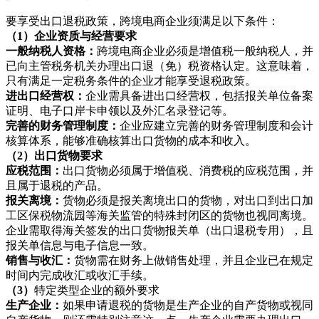
要享受出口退税政策，跨境电商企业须满足以下条件：
（1）企业资质与经营要求
一般纳税人资格：
跨境电商企业必须是增值税一般纳税人，并
已向主管税务机关办理出口退（免）税资格认定。这意味着，
只有满足一定税务条件的企业才能享受退税政策。
进出口经营权：
企业需具备进出口经营权，包括报关单位备案
证明、电子口岸卡申领以及外汇名录登记等。
完善的财务管理制度：
企业应建立完善的财务管理制度和
会计
核算体系
，能够准确核算出口货物的成本和收入。
（2）出口货物要求
应税范围：
出口货物必须属于增值税、消费税的应税范围，并
且属于退税的产品。
报关离境：
货物必须是报关离境出口的货物，对出口到出口加
工区保税物流园等海关监管的特殊封闭区的货物也视同离境。
企业需取得海关签发的出口货物报关单（出口退税专用），且
报关单信息与电子信息一致。
销售与收汇：
货物需在财务上做销售处理，并且企业已在规定
时间内完成收汇或收汇手续。
（3）
特定类型企业的额外要求
生产企业：
如果申请退税的货物是生产企业的自产货物或视同