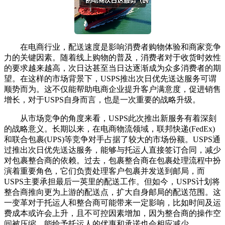
在电商行业，配送速度是影响消费者购物体验和商家竞争
力的关键因素。随着线上购物的普及，消费者对于收货时效性
的要求越来越高，次日达甚至当日达逐渐成为众多消费者的期
望。在这样的市场背景下，USPS推出次日优先送达服务可谓
顺势而为。这不仅能帮助电商企业提升客户满意度，促进销售
增长，对于USPS自身而言，也是一次重要的战略升级。
从市场竞争的角度来看，USPS此次推出新服务有着深刻
的战略意义。长期以来，在电商物流领域，联邦快递(FedEx)
和联合包裹(UPS)等竞争对手占据了较大的市场份额。USPS通
过推出次日优先送达服务，能够与托运人直接签订合同，减少
对包裹整合商的依赖。过去，包裹整合商在包裹处理流程中扮
演着重要角色，它们负责处理客户包裹并发送到邮局，而
USPS主要承担最后一英里的配送工作。但如今，USPS计划将
整合商推向更为上游的配送点，扩大自身邮局的配送范围。这
一变革对于托运人和整合商可能带来一定影响，比如时间及运
费成本或许会上升，且不可控因素增加，因为整合商的操作空
间被压缩，能给予托运人的优惠和承诺也会相应减少。