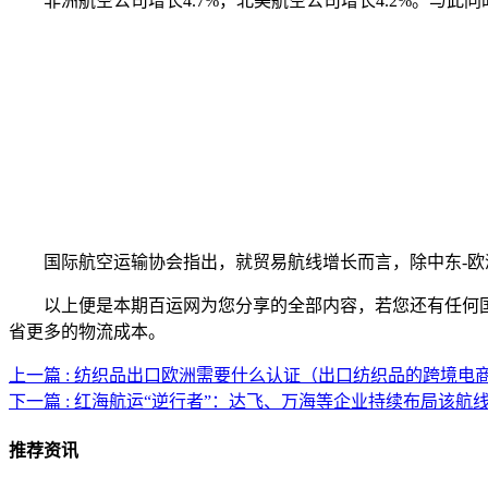
非洲航空公司增长4.7%，北美航空公司增长4.2%。与此同时
国际航空运输协会指出，就贸易航线增长而言，除中东-欧洲
以上便是本期百运网为您分享的全部内容，若您还有任何国
省更多的物流成本。
上一篇 : 纺织品出口欧洲需要什么认证（出口纺织品的跨境电
下一篇 : 红海航运“逆行者”：达飞、万海等企业持续布局该
推荐资讯