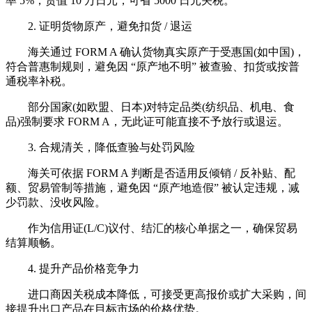
率 5%，货值 10 万日元，可省 5000 日元关税。
2. 证明货物原产，避免扣货 / 退运
海关通过 FORM A 确认货物真实原产于受惠国(如中国)，
符合普惠制规则，避免因 “原产地不明” 被查验、扣货或按普
通税率补税。
部分国家(如欧盟、日本)对特定品类(纺织品、机电、食
品)强制要求 FORM A，无此证可能直接不予放行或退运。
3. 合规清关，降低查验与处罚风险
海关可依据 FORM A 判断是否适用反倾销 / 反补贴、配
额、贸易管制等措施，避免因 “原产地造假” 被认定违规，减
少罚款、没收风险。
作为信用证(L/C)议付、结汇的核心单据之一，确保贸易
结算顺畅。
4. 提升产品价格竞争力
进口商因关税成本降低，可接受更高报价或扩大采购，间
接提升出口产品在目标市场的价格优势。