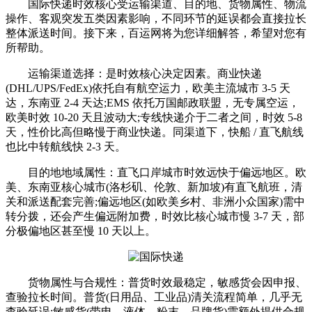
国际快递时效核心受运输渠道、目的地、货物属性、物流
操作、客观突发五类因素影响，不同环节的延误都会直接拉长
整体派送时间。接下来，百运网将为您详细解答，希望对您有
所帮助。
运输渠道选择：是时效核心决定因素。商业快递
(DHL/UPS/FedEx)依托自有航空运力，欧美主流城市 3-5 天
达，东南亚 2-4 天达;EMS 依托万国邮政联盟，无专属空运，
欧美时效 10-20 天且波动大;专线快递介于二者之间，时效 5-8
天，性价比高但略慢于商业快递。同渠道下，快船 / 直飞航线
也比中转航线快 2-3 天。
目的地地域属性：直飞口岸城市时效远快于偏远地区。欧
美、东南亚核心城市(洛杉矶、伦敦、新加坡)有直飞航班，清
关和派送配套完善;偏远地区(如欧美乡村、非洲小众国家)需中
转分拨，还会产生偏远附加费，时效比核心城市慢 3-7 天，部
分极偏地区甚至慢 10 天以上。
货物属性与合规性：普货时效最稳定，敏感货会因申报、
查验拉长时间。普货(日用品、工业品)清关流程简单，几乎无
查验延误;敏感货(带电、液体、粉末、品牌货)需额外提供合规