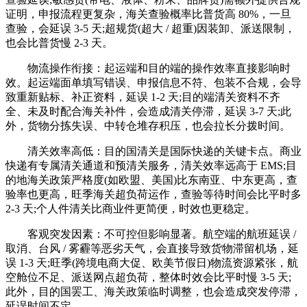
证明，申报流程更复杂，海关查验概率比普货高 80%，一旦
查验，会延误 3-5 天;超规货(超大 / 超重)因装卸、派送限制，
也会比普货慢 2-3 天。
物流操作衔接：起运端和目的端的操作效率直接影响时
效。起运端面单填写错误、申报信息不符、包装不合规，会导
致重新贴标、补正资料，延误 1-2 天;目的端清关资料不齐
全、未及时配合海关补件，会造成清关停滞，延误 3-7 天;此
外，货物分拣失误、中转仓堆存积压，也会拉长分拨时间。
清关效率高低：目的国清关是国际快递的关键卡点。商业
快递有专属清关通道和预清关服务，清关效率远高于 EMS;目
的地海关政策严格度(如欧盟、美国)比东南亚、中东更高，查
验率也更高，旺季海关超负荷运作，查验等待时间会比平时多
2-3 天;个人件清关比商业件更简便，时效也更稳定。
客观突发因素：不可控但影响显著。航空端的航班延误 /
取消、台风 / 雾霾等恶劣天气，会直接导致货物滞留机场，延
误 1-3 天;旺季(跨境电商大促、欧美节假日)物流资源紧张，航
空舱位不足、派送网点超负荷，整体时效会比平时慢 3-5 天;
此外，目的国罢工、海关政策临时调整，也会造成突发停滞，
延误时间不定。