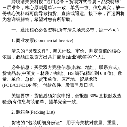
跨境清关资料按 “通用必备 + 贸易方式专属 + 品类特殊”
三层准备，核心原则是单证一致、单货一致、信息真实，缺一
份核心资料就可能导致扣货、查验或退运。接下来，百运网将
为您详细解答，希望对您有所帮助。
一、通用核心必备资料(所有清关场景必带，缺一不可)
1. 商业发票(Commercial Invoice)
清关的 “灵魂文件”，海关计税、审价、判定货值的核心
依据，必须由发货方出具并盖章(企业)或签字(个人)。
必备信息：买卖双方完整信息(名称、地址、联系方式)、
货物品名(中英文 + 材质 / 功能)、HS 编码(精准到 6-8 位)、数
量、单价、总价、货币单位、原产地、贸易术语
(FOB/CIF/DDP 等)、付款条件、发票号及日期。
关键要求：货值必须如实申报，低报超 30% 直接触发查
验;所有信息与装箱单、提单完全一致。
2. 装箱单(Packing List)
货物的 “包装明细身份证”，用于海关核对数量、重量、