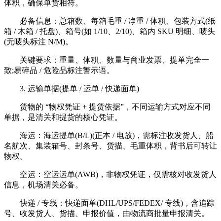
体积，确保单货相符。
必备信息：总箱数、每箱毛重 / 净重 / 体积、包装方式(纸
箱 / 木箱 / 托盘)、箱号(如 1/10、2/10)、箱内 SKU 明细、唛头
(无唛头标注 N/M)。
关键要求：重量、体积、数量与商业发票、提单完全一
致;易碎品 / 危险品标注警示语。
3. 运输单据(提单 / 运单 / 快递面单)
货物的 “物权凭证 + 提货依据”，不同运输方式对应不同
单据，是清关和提货的核心凭证。
海运：海运提单(B/L)(正本 / 电放)，需标注收发货人、船
名航次、集装箱号、封条号、货描、毛重体积，背书后可转让
物权。
空运：空运运单(AWB)，非物权凭证，仅需核对收发货人
信息，机场清关必备。
快递 / 专线：快递面单(DHL/UPS/FEDEX/ 专线)，含追踪
号、收发货人、货描、申报价值，由物流商批量申报清关。